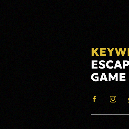
KEYW
ESCA
GAME