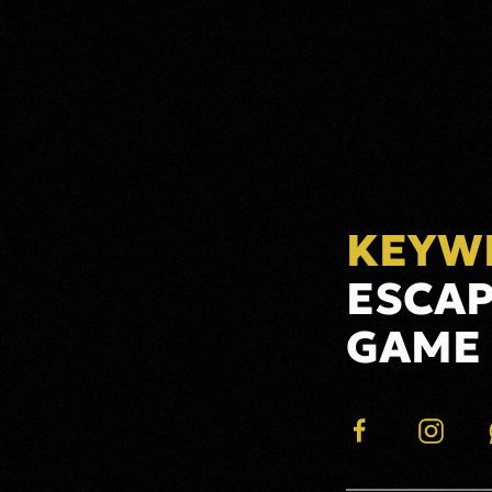
KEYW
ESCA
GAME