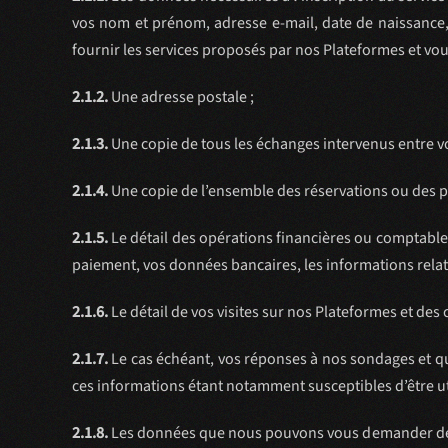
vos nom et prénom, adresse e-mail, date de naissance
fournir les services proposés par nos Plateformes et vou
2.1.2.
Une adresse postale ;
2.1.3.
Une copie de tous les échanges intervenus entre v
2.1.4.
Une copie de l’ensemble des réservations ou des pu
2.1.5.
Le détail des opérations financières ou comptable
paiement, vos données bancaires, les informations relat
2.1.6.
Le détail de vos visites sur nos Plateformes et de
2.1.7.
Le cas échéant, vos réponses à nos sondages et qu
ces informations étant notamment susceptibles d’être ut
2.1.8.
Les données que nous pouvons vous demander de fo