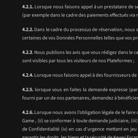
4.2.1.
Lorsque nous faisons appel à un prestataire de se
(par exemple dans le cadre des paiements effectués via 
4.2.2.
Dans le cadre du processus de réservation, nous 
certaines de vos Données Personnelles telles que vos p
4.2.3
. Nous publions les avis que vous rédigez dans le c
sont visibles par tous les visiteurs de nos Plateformes ;
4.2.4.
Lorsque nous faisons appel à des fournisseurs de 
4.2.5.
lorsque vous en faites la demande expresse (par e
fourni par un de nos partenaires, demandez à bénéficier
4.2.6.
Lorsque nous avons l’obligation légale de le faire
Game , (ii) se conformer à toute demande judiciaire, (iii
de Confidentialité (iv) en cas d’urgence mettant en jeu 
garantir les droits, les biens et la sécurité de Keywi Es