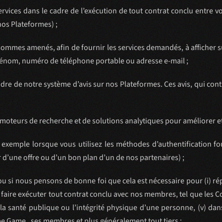
rvices dans le cadre de l’exécution de tout contrat conclu entre v
nos Plateformes) ;
sommes amenés, afin de fournir les services demandés, à afficher 
rénom, numéro de téléphone portable ou adresse e-mail ;
adre de notre système d’avis sur nos Plateformes. Ces avis, qui co
moteurs de recherche et de solutions analytiques pour améliorer et
xemple lorsque vous utilisez les méthodes d’authentification fou
 d’une offre ou d’un bon plan d’un de nos partenaires) ;
 ou si nous pensons de bonne foi que cela est nécessaire pour (i) r
) faire exécuter tout contrat conclu avec nos membres, tel que les C
la santé publique ou l’intégrité physique d’une personne, (v) dans
cape Game , ses membres et plus généralement tout tiers ;