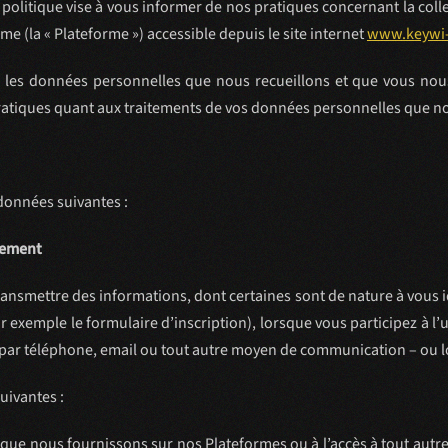
 politique vise à vous informer de nos pratiques concernant la colle
me (la « Plateforme ») accessible depuis le site internet
www.keywi
s les données personnelles que nous recueillons et que vous nous 
atiques quant aux traitements de vos données personnelles que n
 données suivantes :
tement
ransmettre des informations, dont certaines sont de nature à vous i
exemple le formulaire d’inscription), lorsque vous participez à l’
 par téléphone, email ou tout autre moyen de communication – ou l
uivantes :
e que nous fournissons sur nos Plateformes ou à l’accès à tout aut