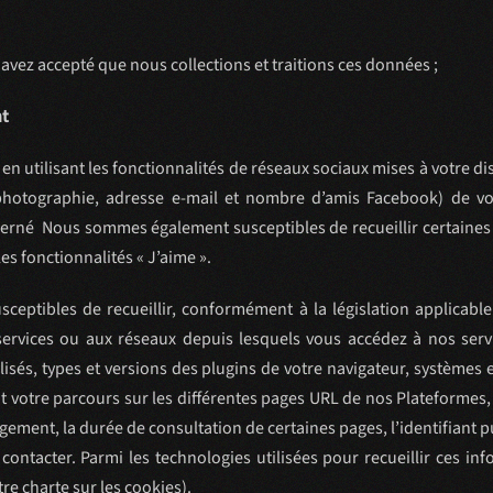
 avez accepté que nous collections et traitions ces données ;
nt
en utilisant les fonctionnalités de réseaux sociaux mises à votre 
otographie, adresse e-mail et nombre d’amis Facebook) de vo
ncerné Nous sommes également susceptibles de recueillir certaine
es fonctionnalités « J’aime ».
eptibles de recueillir, conformément à la législation applicable 
s services ou aux réseaux depuis lesquels vous accédez à nos se
ilisés, types et versions des plugins de votre navigateur, systèmes
 votre parcours sur les différentes pages URL de nos Plateformes,
gement, la durée de consultation de certaines pages, l’identifiant pu
contacter. Parmi les technologies utilisées pour recueillir ces 
tre charte sur les cookies).